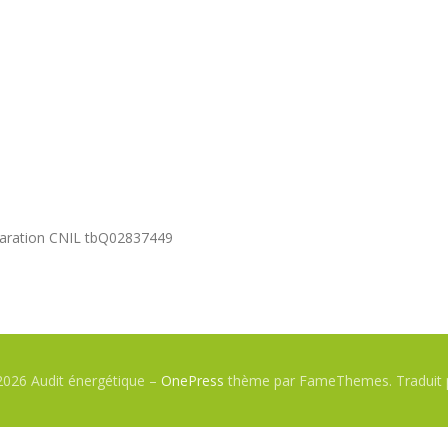
claration CNIL tbQ02837449
2026 Audit énergétique
–
OnePress
thème par FameThemes. Traduit 